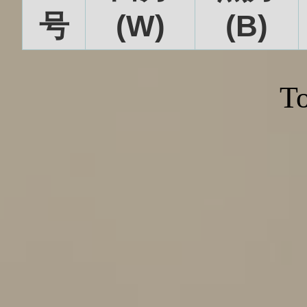
号
(W)
(B)
To