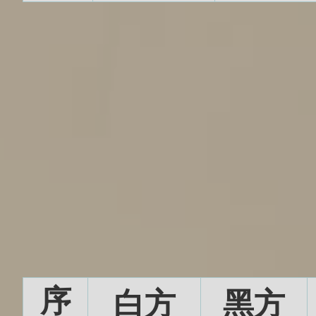
序
白方
黑方