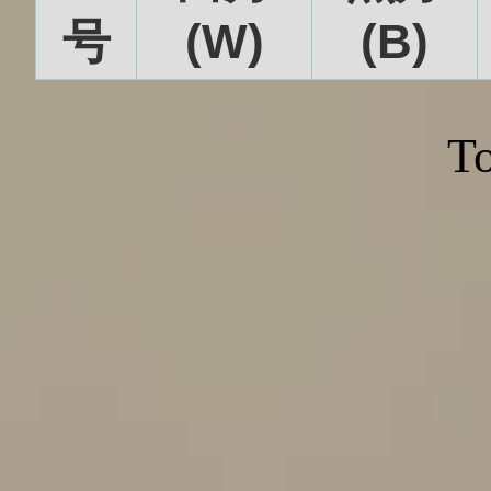
号
(W)
(B)
To