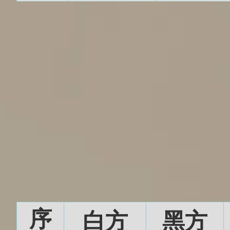
序
白方
黑方