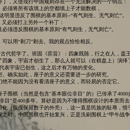
补丁，又使现行中国规则存在一个无法解决的一个弱点：
，必须将所有该填上的空都填上子才能数棋，
这明显违反了围棋的基本原则--“有气则生、无气则亡”。
，又必须打上另外一个补丁：
必须违反围棋的基本原则“有气则生，无气则亡”。
可以用“剃刀”剃去。我的观点恰恰相反。
国古代哲学了。班固《弈旨》：四象既陈，行之在人，盖
了四象，宇宙才创生了，那么人就可以（在棋盘上）演绎
，代表宇宙已创生，这之后才有万物的变化。
密。确实如此，座子的意义还需要进一步的研究。
们绝不能因为没有看清座子的意义，而轻易的否定它。
围棋（当然是包含"基本眼位非目" 的）已传承了4000
非目”是400多年。算砂是因为不懂得围棋设计的本质而
日化（仅仅保留数子的外壳），这一直是民族的耻辱，惜
兴之时，中国围棋也开始复兴，正是洗刷围棋上“甲午战争