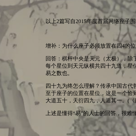
以上2篇写自2015年度首届网络座子围
增补：为什么座子必须放置在四4的位
回答：棋枰中央是天元（太极），除
每个星位到天元纵横共四十九道，星
易之数也。
四十九为终怎么理解？传承中国古代
至于座子的位置在星位，这是一个恰
大道五十，天衍四九，人遁其一。(《
上述是懂得“易”的人士的回答，很难