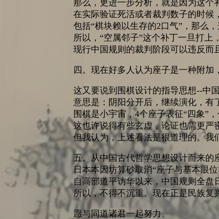
那么，更进一步分析，就是因为这个
在实际验证死活或者裁判数子的时候
包括“棋块赖以生存的2口气”，那么，
所以，“空属邻子”这个补丁一旦打上
现行中国规则的裁判阶段可以违反而且
四。现在好多人认为座子是一种附加，
这又要说到围棋设计的指导思想--中
意思是：阴阳分开后，继续演化，有
围棋是小宇宙，4个座子表征“四象”
这也许说得有些玄虚，论证也需更严
但我认为，上述看法是很道理的。我
五。从中国古代哲学思想设计而来的座子
日本本因坊算砂取消“座子与基本眼位
自高部道平访华以来，中国规则全盘
所以，不得不沉重。现在正是民族复
愿与同道诸君一起努力。