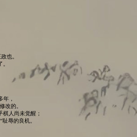
王政也。
了。
多年，
去修改的。
乎棋人尚未觉醒；
”耻辱的良机。