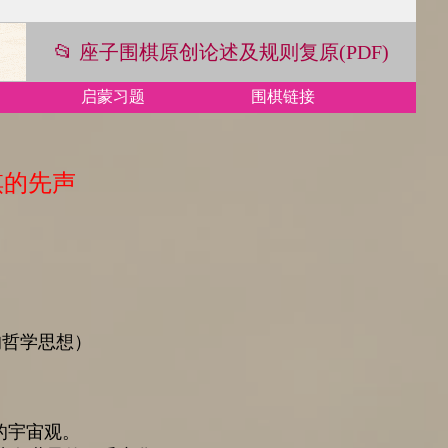
📂 座子围棋原创论述及规则复原(PDF)
启蒙习题
围棋链接
棋的先声
的哲学思想）
的宇宙观。