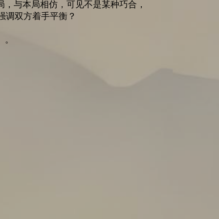
局，与本局相仿，可见不是某种巧合，
此强调双方着手平衡？
。。
。