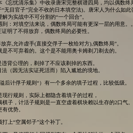
本《忘忧清乐集》中收录唐宋完整棋谱四局，均以偶数终
于“无目官子”完全不收的日本填空法)。唐宋人为什么如
解为实战中不可分割的“一个回合”。
感到：对填空法来说，偶数终局可能有更深一层的用意。
证证明了不得放弃，偶数终局的必要性。
放弃,允许虚手(直接交俘子一枚给对方),偶数终局”。
就是不可弃着的。这个是不能用奥卡姆剃刀剃去的。
是违背公理的，剃掉了不应该剃掉的东西。
目法（因无法实证死活而）陷入尴尬的境地。
溢后计俘子规则“）有一个多余的填子过程，比较低级。
是现行规则，实际上都隐含着填子的过程，
满棋子，计活子规则是一直空虚着棋块赖以生存的2口气
更有优势。
打上“空属邻子”这个补丁。