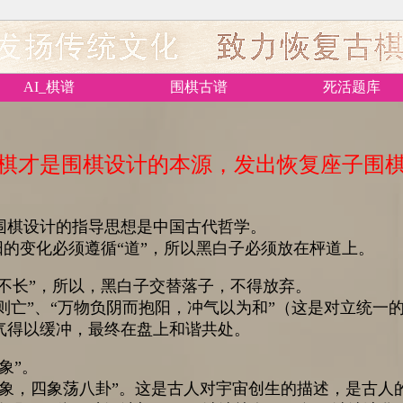
AI_棋谱
围棋古谱
死活题库
棋才是围棋设计的本源，发出恢复座子围
围棋设计的指导思想是中国古代哲学。
阴阳的变化必须遵循“道”，所以黑白子必须放在枰道上。
阳不长”，所以，黑白子交替落子，不得放弃。
气则亡”、“万物负阴而抱阳，冲气以为和”（这是对立统一
气得以缓冲，最终在盘上和谐共处。
象”。
四象，四象荡八卦”。这是古人对宇宙创生的描述，是古人