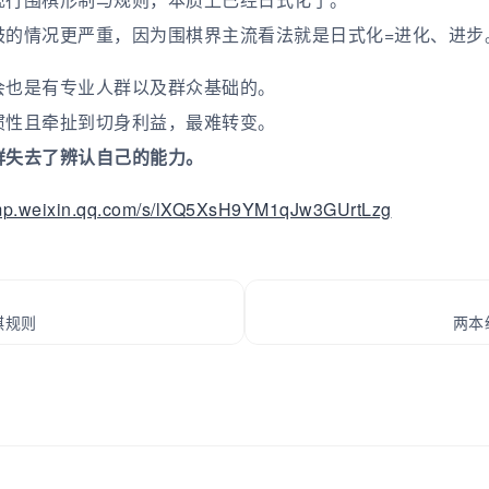
鼓的情况更严重，因为围棋界主流看法就是日式化=进化、进步
会也是有专业人群以及群众基础的。
惯性且牵扯到切身利益，最难转变。
群失去了辨认自己的能力。
/mp.weixin.qq.com/s/lXQ5XsH9YM1qJw3GUrtLzg
棋规则
两本