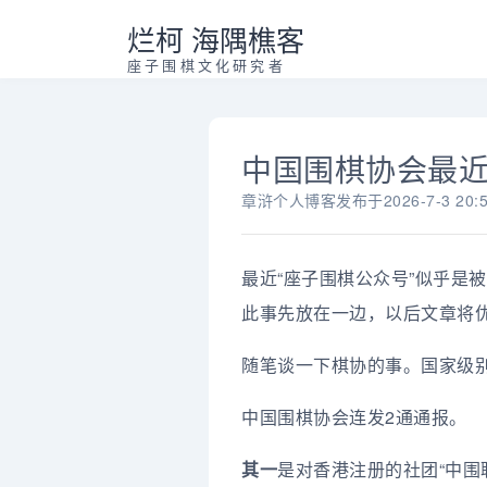
烂柯 海隅樵客
座子围棋文化研究者
中国围棋协会最
章浒个人博客
发布于
2026-7-3 20:
最近“座子围棋公众号”似乎是
此事先放在一边，以后文章将优先
随笔谈一下棋协的事。国家级
中国围棋协会连发2通通报。
其一
是对香港注册的社团“中围