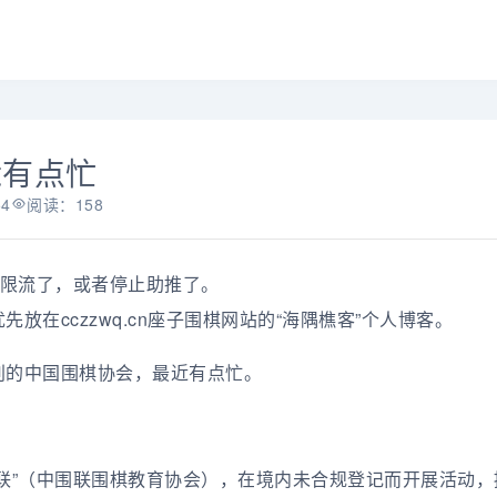
近有点忙
54
阅读：158
被限流了，或者停止助推了。
放在cczzwq.cn座子围棋网站的“海隅樵客”个人博客。
别的中国围棋协会，最近有点忙。
联”（中围联围棋教育协会），在境内未合规登记而开展活动，