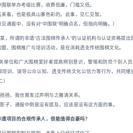
中围联举办考级比赛，收费低廉，门槛又低。
名来看，也是极具山寨色彩的。此事，见仁见智。
见通报中，没有对“中围联”明确点名，但指向明确。）
某，所谓的非遗“古法围棋传承人”的认证机构与认证资格提出
加盟、围棋推广与培训活动，是在消耗透支传统围棋文化。
关单位和广大围棋爱好者提高辨别意识，警惕和防范个别人员
规培训、误导公众认知、透支传统文化公信力等行为，共同维
二）
沸扬扬，我也曾发过声明与之撇清关系。
的影子，通报中倒是没有提及，应该是没有这方面的事。
非遗项目的合规传承人，很能值得自豪吗？
现行围棋形制与规则，本质上已经日式化了。