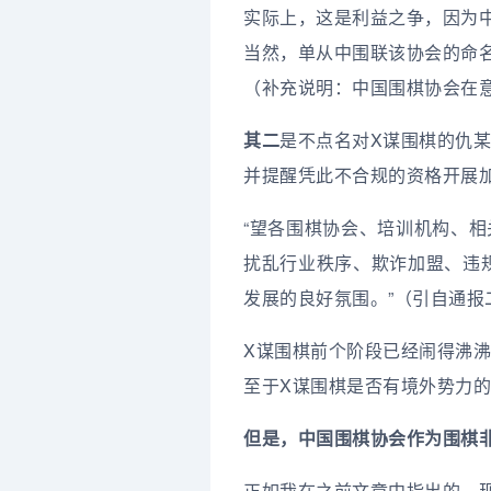
实际上，这是利益之争，因为
当然，单从中围联该协会的命
（补充说明：中国围棋协会在意
其二
是不点名对X谋围棋的仇某
并提醒凭此不合规的资格开展
“望各围棋协会、培训机构、相
扰乱行业秩序、欺诈加盟、违
发展的良好氛围。”（引自通报
X谋围棋前个阶段已经闹得沸
至于X谋围棋是否有境外势力
但是，中国围棋协会作为围棋
正如我在之前文章中指出的，