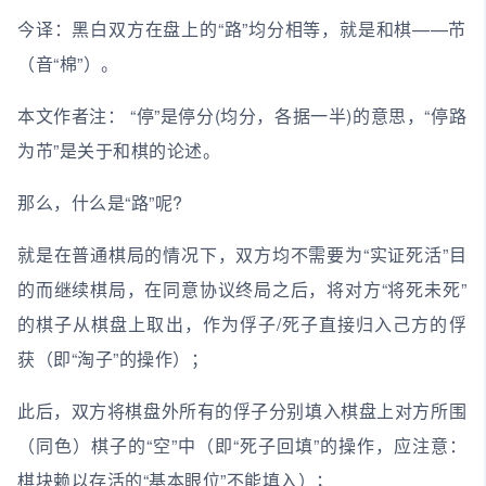
今译：黑白双方在盘上的“路”均分相等，就是和棋——芇
（音“棉”）。
本文作者注： “停”是停分(均分，各据一半)的意思，“停路
为芇”是关于和棋的论述。
那么，什么是“路”呢?
就是在普通棋局的情况下，双方均不需要为“实证死活”目
的而继续棋局，在同意协议终局之后，将对方“将死未死”
的棋子从棋盘上取出，作为俘子/死子直接归入己方的俘
获（即“淘子”的操作）；
此后，双方将棋盘外所有的俘子分别填入棋盘上对方所围
（同色）棋子的“空”中（即“死子回填”的操作，应注意：
棋块赖以存活的“基本眼位”不能填入）；