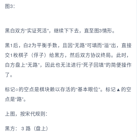
图3：
黑白双方“实证死活”，继续下下去，直至图3情形。
黑1后，白2为平衡手数，且因“无路”可填而“溢”出，直接
交1枚棋子（俘子）给黑方，然后双方协议终局。此时，
白方盘上“无路”，因此也无法进行“死子回填”的简便操作
了。
标记○的空点是棋块赖以存活的“基本眼位”。标记▲的空
点是“路”。
上图，按宋代规则：
黑方： 3 路（盘上）