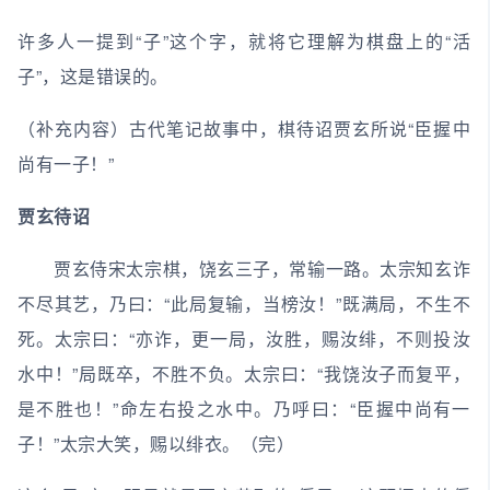
许多人一提到“子”这个字，就将它理解为棋盘上的“活
子”，这是错误的。
（补充内容）古代笔记故事中，棋待诏贾玄所说“臣握中
尚有一子！”
贾玄待诏
贾玄侍宋太宗棋，饶玄三子，常输一路。太宗知玄诈
不尽其艺，乃曰：“此局复输，当榜汝！”既满局，不生不
死。太宗曰：“亦诈，更一局，汝胜，赐汝绯，不则投汝
水中！”局既卒，不胜不负。太宗曰：“我饶汝子而复平，
是不胜也！”命左右投之水中。乃呼曰：“臣握中尚有一
子！”太宗大笑，赐以绯衣。（完）