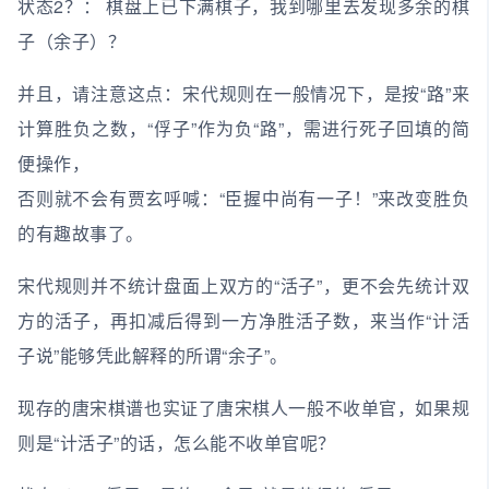
状态2？： 棋盘上已下满棋子，我到哪里去发现多余的棋
子（余子）？
并且，请注意这点：宋代规则在一般情况下，是按“路”来
计算胜负之数，“俘子”作为负“路”，需进行死子回填的简
便操作，
否则就不会有贾玄呼喊：“臣握中尚有一子！”来改变胜负
的有趣故事了。
宋代规则并不统计盘面上双方的“活子”，更不会先统计双
方的活子，再扣减后得到一方净胜活子数，来当作“计活
子说”能够凭此解释的所谓“余子”。
现存的唐宋棋谱也实证了唐宋棋人一般不收单官，如果规
则是“计活子”的话，怎么能不收单官呢？