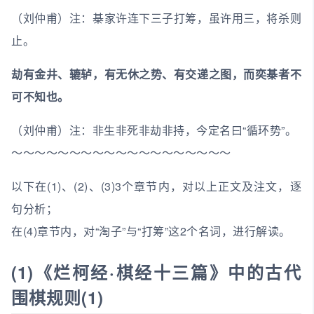
（刘仲甫）注：棊家许连下三子打筹，虽许用三，将杀则
止。
劫有金井、辘轳，有无休之势、有交递之图，而奕棊者不
可不知也。
（刘仲甫）注：非生非死非劫非持，今定名曰“循环势”。
～～～～～～～～～～～～～～～～～～～
以下在(1)、(2)、(3)3个章节内，对以上正文及注文，逐
句分析；
在(4)章节内，对“淘子”与“打筹”这2个名词，进行解读。
(1)《烂柯经·棋经十三篇》中的古代
围棋规则(1)