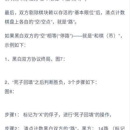
最后，双方剔除棋块赖以存活的“基本眼位”后，清点计数
棋盘上各自的“空/空点”，就是“路”。
如果黑白双方的“空”相等(“停路”)——就是“和棋（芇）”，
示例如下：
1、黑白双方协议终局，图7：
2、“死子回填”之后判断胜负，3个步骤如下：
图8：
步骤1： 标记为“X”的俘子，进行“死子回填”的操作，
步骤2： 清点计数黑白双方的“路”，黑方： 14路 （标记