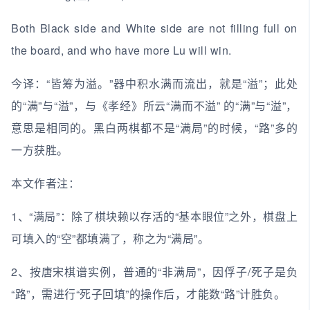
Both Black side and White side are not filling full on
the board, and who have more Lu will win.
今译：“皆筹为溢。”器中积水满而流出，就是“溢”；此处
的“满”与“溢”，与《孝经》所云“满而不溢” 的“满”与“溢”，
意思是相同的。黑白两棋都不是“满局”的时候，“路”多的
一方获胜。
本文作者注：
1、“满局”：除了棋块赖以存活的“基本眼位”之外，棋盘上
可填入的“空”都填满了，称之为“满局”。
2、按唐宋棋谱实例，普通的“非满局”，因俘子/死子是负
“路”，需进行“死子回填”的操作后，才能数“路”计胜负。