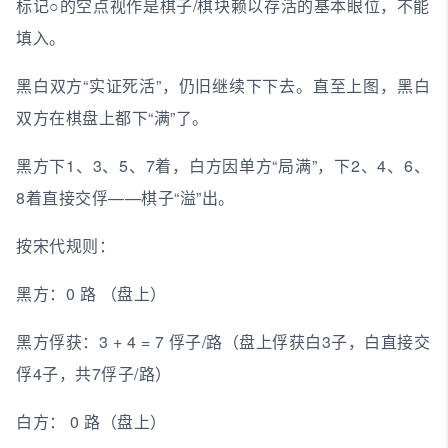
标记○的空点视作是棋子/棋块赖以存活的基本眼位，不能
填入。
黑白双方“实证死活”，仍旧继续下下去。直至上图，黑白
双方在棋盘上都下“满”了。
黑方下1、3、5、7着，白方因单方“局满”，下2、4、6、
8着直接交俘——棋子“溢”出。
按宋代规则：
黑方：0 路 （盘上）
黑方俘获：3 + 4 = 7 俘子/路（盘上俘获白3子，白直接交
俘4子，共7俘子/路）
白方： 0 路（盘上）