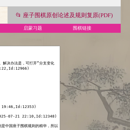
📂 座子围棋原创论述及规则复原(PDF)
启蒙习题
围棋链接