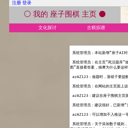
注册
登录
⚪ 我的 座子围棋 主页 ⚫
文化探讨
古棋拟谱