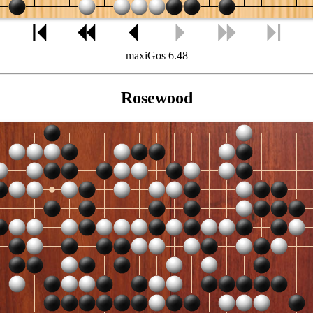
maxiGos 6.48
Rosewood