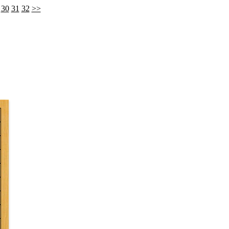
30
31
32
>>