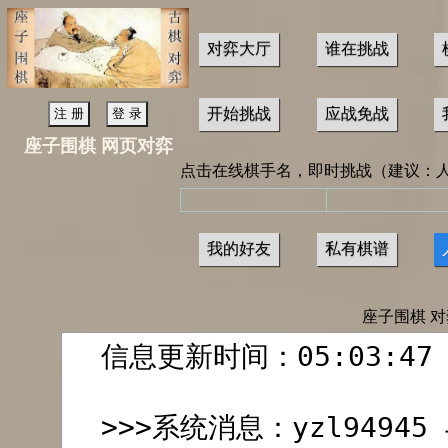
对弈大厅
谁在挑战
开始挑战
应战免战
座子围棋 网页对弈
点击在线棋手名，即时挑战（建议：
我的好友
私有棋谱
座子围棋 对弈大厅